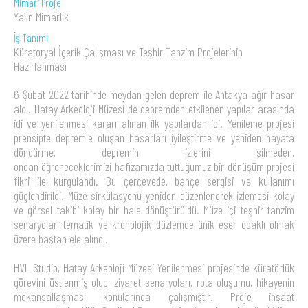
Mimari Proje
Yalın Mimarlık
İş Tanımı
Küratoryal İçerik Çalışması ve Teşhir Tanzim Projelerinin
Hazırlanması
6 Şubat 2022 tarihinde meydan gelen deprem ile Antakya ağır hasar
aldı. Hatay Arkeoloji Müzesi de depremden etkilenen yapılar arasında
idi ve yenilenmesi kararı alınan ilk yapılardan idi. Yenileme projesi
prensipte depremle oluşan hasarları iyileştirme ve yeniden hayata
döndürme, depremin izlerini silmeden,
ondan öğreneceklerimizi hafızamızda tuttuğumuz bir dönüşüm projesi
fikri ile kurgulandı. Bu çerçevede, bahçe sergisi ve kullanımı
güçlendirildi. Müze sirkülasyonu yeniden düzenlenerek izlemesi kolay
ve görsel takibi kolay bir hale dönüştürüldü. Müze içi teşhir tanzim
senaryoları tematik ve kronolojik düzlemde ünik eser odaklı olmak
üzere baştan ele alındı.
HVL Studio, Hatay Arkeoloji Müzesi Yenilenmesi projesinde küratörlük
görevini üstlenmiş olup, ziyaret senaryoları, rota oluşumu, hikayenin
mekansallaşması konularında çalışmıştır. Proje inşaat