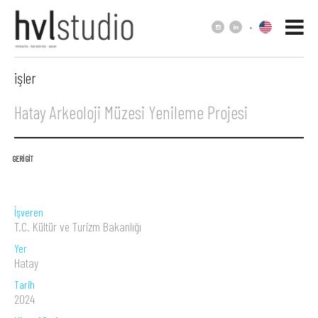
.
işler
Hatay Arkeoloji Müzesi Yenileme Projesi
GERİ GİT
İşveren
T.C. Kültür ve Turizm Bakanlığı
Yer
Hatay
Tarih
2024